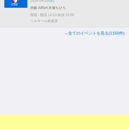
2026-06-20(
土
)
赤飯 AiRyA 木瀬ちひろ
開場 - 開演 14:10 終演 15:00
ベルサール秋葉原
→全てのイベントを見る(1160件)