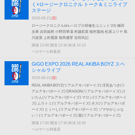
く×ロージークロニクル トーク＆ミニライブ
ステージ
2026-06-21(
日
)
ロージークロニクル(ex.ハロプロ研修生ユニット’24) 橋田
歩果 吉田姫杷 小野田華凜 村越彩菜 植村葉純 松原ユリヤ 島
川波菜 上村麗菜 相馬優芽 吉田尚記
開場 13:00 開演 13:30 終演 14:15
ベルサール秋葉原
GiGO EXPO 2026 REAL AKIBA BOYZ スペ
シャルライブ
2026-06-21(
日
)
REAL AKIBA BOYZ(リアルアキバボーイズ) 涼宮あつき(リ
アルアキバボーイズ) DRAGON(リアルアキバボーイズ) け
いたん(リアルアキバボーイズ) マロン(リアルアキバボーイ
ズ) ムラトミ(リアルアキバボーイズ) ネス(リアルアキバボ
ーイズ) とぅーし(リアルアキバボーイズ) ゾマやかじゃな
い！(リアルアキバボーイズ) 龍(リアルアキバボーイズ)
開場 17:00 開演 17:30 終演 18:30
ベルサール秋葉原