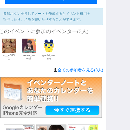
参加ボタンを押してノートを作成するとイベント費用を
管理したり、メモを書いたりすることができます。
このイベントに参加のイベンター(3人)
v__v083
neko_ka
gochi_ma
1
waii
me
全ての参加者を見る(3人)