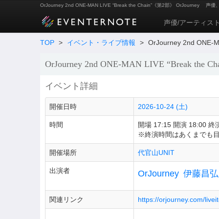
OrJourney 2nd ONE-MAN LIVE “Break the Chain”《第2部》 OrJourney
声優
声優/アーティス
TOP
>
イベント・ライブ情報
>
OrJourney 2nd ONE-
OrJourney 2nd ONE-MAN LIVE “Break the
イベント詳細
開催日時
2026-10-24 (土)
時間
開場 17:15 開演 18:00 終演
※終演時間はあくまでも
開催場所
代官山UNIT
出演者
OrJourney
伊藤昌弘
関連リンク
https://orjourney.com/live