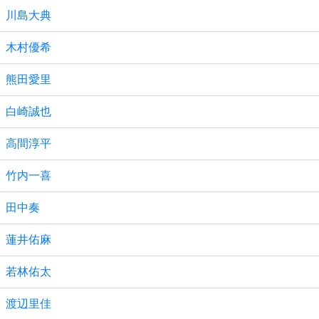
川島大典
木村優希
熊田愛里
白崎誠也
高間淳平
竹内一喜
田中奏
蓮井佑麻
若林佑太
渡辺里佳