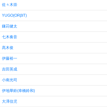
佐々木崇
YUGO(ORβIT)
鎌苅健太
七木奏音
髙木俊
伊藤裕一
吉田英成
小南光司
伊地華鈴(幸橋鈴和)
大澤信児