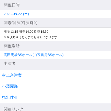
開催日時
2026-08-22 (土)
開場/開演/終演時間
開場 13:15
開演 14:00
終演 15:30
※終演時間はあくまでも目安になります
開催場所
高田馬場BSホール(白夜書房BSホール)
出演者
村上奈津実
小澤麗那
指出毬亜
関連リンク