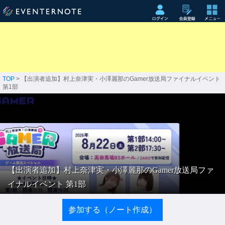
TOP
> 【出演者追加】村上奈津実・小澤麗那のGamer放送局ファイナルイベント
第1部
【出演者追加】村上奈津実・小澤麗那のGamer放送局ファ
イナルイベント 第1部
参加する（ノート作成）