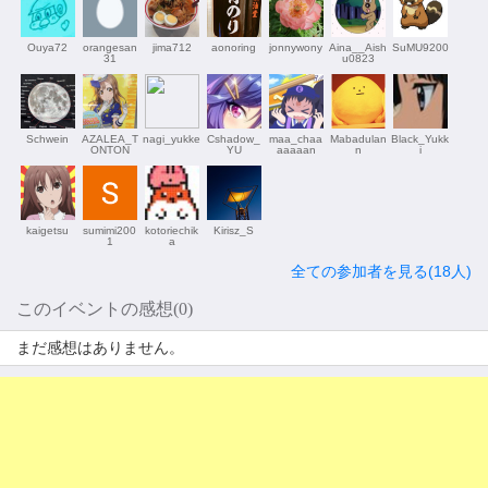
Ouya72
orangesan
jima712
aonoring
jonnywony
Aina__Aish
SuMU9200
31
u0823
Schwein
AZALEA_T
nagi_yukke
Cshadow_
maa_chaa
Mabadulan
Black_Yukk
ONTON
YU
aaaaan
n
i
kaigetsu
sumimi200
kotoriechik
Kirisz_S
1
a
全ての参加者を見る(18人)
このイベントの感想(0)
まだ感想はありません。