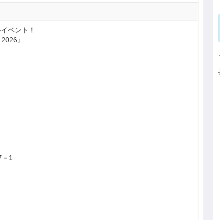
ルイベント！
n 2026』
7－1