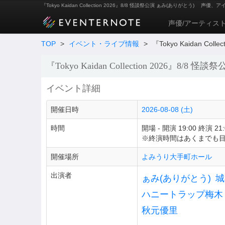
『Tokyo Kaidan Collection 2026』8/8 怪談祭公演 ぁみ(ありがとう)
声優、ア
声優/アーティス
TOP
>
イベント・ライブ情報
>
『Tokyo Kaidan Coll
『Tokyo Kaidan Collection 2026』8/8 怪談
イベント詳細
開催日時
2026-08-08 (土)
時間
開場 - 開演 19:00 終演 21:
※終演時間はあくまでも
開催場所
よみうり大手町ホール
出演者
ぁみ(ありがとう)
城
ハニートラップ梅木
秋元優里