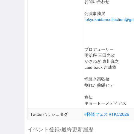
お問い合わせ
公演事務局
tokyokaidancollection@gm
プロデューサー
明治座 三田光政
かさねぎ 東川真之
Laid back 吉成将
怪談企画監修
割れた煎餅ヒデ
宣伝
キョードーメディアス
Twitterハッシュタグ
#怪談フェス #TKC2026
イベント登録/最終更新履歴