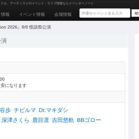
イドル、アーティストのイベント・ライブ情報ならイベンターノート
ト情報
イベント情報
会場情報
ection 2026』8/8 怪談祭公演
祭公演
00
目安になります
谷歩
チビルマ
Dr.マキダシ
深津さくら
鹿目凛
吉田悠軌
BBゴロー