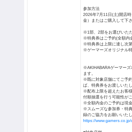
参加方法
2026年7月11日(土)
金）またはご購入して下
※1部、2部をお選びいた
※特典券はご予約(全額内
※特典券は上限に達し次
※ゲーマーズオリジナル
※AKIHABARAゲー
ます。
※既に対象店舗にてご予
ば、特典券をお渡しいた
※配布上限を超えたお客
付順抽選を行う可能性が
※全額内金のご予約は現
※スムーズな参加券・特
録のご協力をお願いいた
https://www.gamers.co.jp/