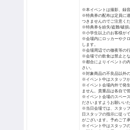
※本イベントは撮影、録
※特典券の配布は定員に
つきませんのでご注意く
※特典券を紛失/盗難/破
※小学生以上のお客様が
※会場内にロッカーやク
します。
※会場周辺での徹夜等の
※会場での飲食は禁止と
※都合によりイベントの
さい。
※対象商品の不良品以外
※イベント中はスタッフ
※イベント会場内外で発
ません。貴重品は各自で
※イベント会場のスペー
ださいますようお願いい
※当日会場では、スタッ
日スタッフの指示に従っ
がございます。予めご了
※イベント中はスタッフ