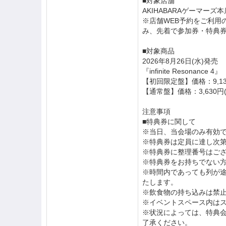
■対象店舗
AKIHABARAゲーマーズ本
※店舗WEB予約をご利用
み、先着で参加券・特典
■対象商品
2026年8月26日(水)発売
『infinite Resonance 4』
【初回限定盤】価格：9,13
【通常盤】価格：3,630円
注意事項
■特典券に関して
※当日、当会場のみ有効
※特典券は定員に達し次
※特典券に整理番号はご
※特典券をお持ちでない
※時間内であっても列が
たします。
※飲食物の持ち込みは禁
※イベントスペース内は
※状況によっては、特典
了承ください。