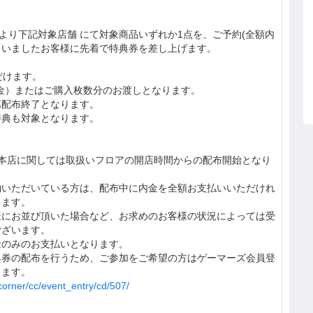
開店時より下記対象店舗 にて対象商品いずれか1点を、ご予約(全額内
さいましたお客様に先着で特典券を差し上げます。
だけます。
金）またはご購入枚数分のお渡しとなります。
第配布終了となります。
特典も対象となります。
マーズ本店に関しては取扱いフロアの開店時間からの配布開始となり
約いただいている方は、配布中に内金を全額お支払いいただけれ
します。
様にお並び頂いた場合など、お求めのお客様の状況によっては受
ございます。
金のみのお支払いとなります。
典券の配布を行うため、ご参加をご希望の方はゲーマーズ会員登
します。
corner/cc/event_entry/cd/507/