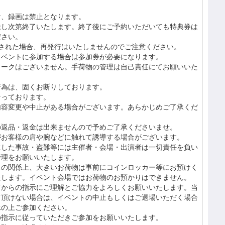
音、録画は禁止となります。
達し次第終了いたします。終了後にご予約いただいても特典券は
ださい。
損された場合、再発行はいたしませんのでご注意ください。
イベントに参加する場合は参加券が必要になります。
ロークはございません。手荷物の管理は自己責任にてお願いいた
行為は、固くお断りしております。
なっております。
内容変更や中止がある場合がございます。あらかじめご了承くだ
の返品・返金は出来ませんので予めご了承くださいませ。
がお客様の肩や腕などに触れて誘導する場合がございます。
生した事故・盗難等には主催者・会場・出演者は一切責任を負い
管理をお願いいたします。
スの関係上、大きいお荷物は事前にコインロッカー等にお預けく
たします。イベント会場ではお荷物のお預かりはできません。
フからの指示にご理解とご協力をよろしくお願いいたします。当
て頂けない場合は、イベントの中止もしくはご退場いただく場合
承の上ご参加ください。
の指示に従っていただきご参加をお願いいたします。