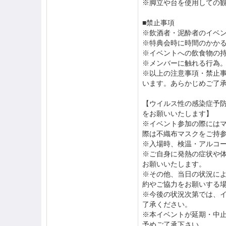
※脚立や台を使用しての
■禁止事項
※飲酒者・泥酔者のイベ
※特典会時に時間のかか
※イベントへの飲食物の
※メンバーに触れる行為
※以上の注意事項・禁止
います。あらかじめご了
【ウイルス性の感染症予
をお願いいたします】
※イベント参加の際には
際は不織布マスクをご持
※入場時、検温・アルコ
※ご自身に発熱の症状や
お願いいたします。
※その他、当日の状況に
約やご協力をお願いする
※今後の状況次第では、
了承ください。
※本イベントが延期・中
予めご了承下さい。