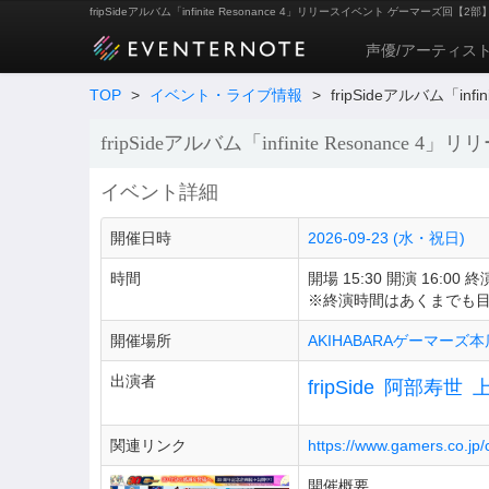
fripSideアルバム「infinite Resonance 4」リリースイベント ゲーマーズ回【2部】 f
声優/アーティス
TOP
>
イベント・ライブ情報
>
fripSideアルバム「in
fripSideアルバム「infinite Resonan
イベント詳細
開催日時
2026-09-23 (水・祝日)
時間
開場 15:30 開演 16:00 終演
※終演時間はあくまでも
開催場所
AKIHABARAゲーマーズ本
出演者
fripSide
阿部寿世
上
関連リンク
https://www.gamers.co.jp/
開催概要