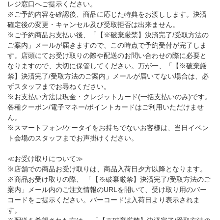
レジ窓口へご提示ください。
※ご予約内容を確認後、商品に応じた特典をお渡しします。決済
確定後の変更・キャンセル及び受取拒否は出来ません。
※ご予約商品お支払い後、「【※破棄厳禁】決済完了/受取方法の
ご案内」メールが届きますので、この時点で予約受付が完了しま
す。店頭にてお受け取りの際や配送のお問い合わせの際に必要と
なりますので、大切に保管してください。万が一、「【※破棄厳
禁】決済完了/受取方法のご案内」メールが届いてない場合は、必
ずスタッフまでお尋ねください。
※お支払い方法は現金・クレジットカード(一括支払いのみ)です。
各種クーポン/電子マネー/ポイントカードはご利用いただけませ
ん。
※スマートフォン/ケータイをお持ちでないお客様は、当日イベン
ト会場のスタッフまでお声掛けください。
≪お受け取りについて≫
※店舗での商品お受け取りは、商品入荷日夕方以降となります。
※商品お受け取りの際、 「【※破棄厳禁】決済完了/受取方法のご
案内」メール内のご注文情報のURLを開いて、受け取り用のバー
コードをご提示ください。バーコードは入荷日より表示されま
す。