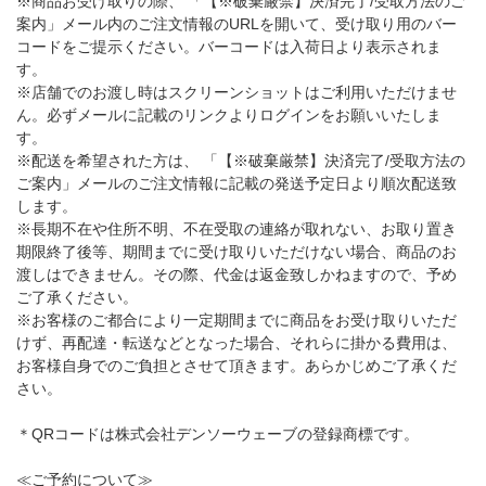
※商品お受け取りの際、 「【※破棄厳禁】決済完了/受取方法のご
案内」メール内のご注文情報のURLを開いて、受け取り用のバー
コードをご提示ください。バーコードは入荷日より表示されま
す。
※店舗でのお渡し時はスクリーンショットはご利用いただけませ
ん。必ずメールに記載のリンクよりログインをお願いいたしま
す。
※配送を希望された方は、 「【※破棄厳禁】決済完了/受取方法の
ご案内」メールのご注文情報に記載の発送予定日より順次配送致
します。
※長期不在や住所不明、不在受取の連絡が取れない、お取り置き
期限終了後等、期間までに受け取りいただけない場合、商品のお
渡しはできません。その際、代金は返金致しかねますので、予め
ご了承ください。
※お客様のご都合により一定期間までに商品をお受け取りいただ
けず、再配達・転送などとなった場合、それらに掛かる費用は、
お客様自身でのご負担とさせて頂きます。あらかじめご了承くだ
さい。
＊QRコードは株式会社デンソーウェーブの登録商標です。
≪ご予約について≫