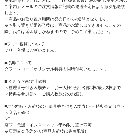
※配送を希望された方は、 「【※破棄厳禁】決済完了/受取方法の
ご案内」メールのご注文情報に記載の発送予定日より順次配送致
します。
※商品のお取り置き期間は発売日から4週間となります。
※お取り置き期限終了後は、商品のお渡しはできません。その
際、代金は返金致しかねますので、予めご了承ください。
■フリー観覧について
フリー入場はございません。
■特典について
タワーレコードオリジナル特典も同時付与いたします。
■1会計での配券上限数
＜整理番号付き入場券＞…お一人様1会計各部1枚/最大2枚まで
＜特典会参加券＞…ご購入枚数分のお渡し
■ご予約時・入荷後の＜整理番号付き入場券)＞＜特典会参加券＞
＜商品＞確保
NG
店頭・電話・インターネット予約取り置き不可
※店頭前金予約のみ(商品入荷後は先着配券)