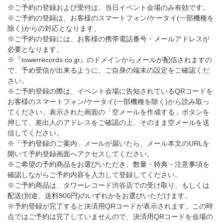
※ご予約の登録および受付は、当日イベント会場のみ有効です。
※ご予約の登録は、お客様のスマートフォン/ケータイ(一部機種を
除く)からの対応となります。
※ご予約の登録には、お客様の携帯電話番号・メールアドレスが
必要となります。
※『towerrecords.co.jp』のドメインからメールが配信されますの
で、予め受信が出来るように、ご自身の端末の設定をご確認くだ
さい。
※ご予約登録の際は、イベント会場に告知されているQRコードを
お客様のスマートフォン/ケータイ(一部機種を除く)から読み取っ
てください。表示された画面の「空メールを作成する」ボタンを
押して、差出人のアドレスをご確認の上、そのまま空メールを送
信してください。
※「予約登録のご案内」メールが届いたら、メール本文のURLを
開いて予約登録画面へアクセスしてください。
※ご希望の予約商品をお選びいただき、数量・特典・注意事項を
確認しながらご予約内容を入力して登録してください。
※ご予約商品は、タワーレコード渋谷店での受け取り、もしくは
配送(別途、送料900円)のいずれかをお選びいただけます。
※予約登録が完了すると決済用QRコードが表示されます。この時
点ではご予約は完了していませんので、決済用QRコードを会場の