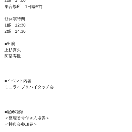
2部：14:00
集合場所：1F階段前
◎開演時間
1部：12:30
2部：14:30
■出演
上杉真央
阿部寿世
■イベント内容
ミニライブ＆ハイタッチ会
■配券種類
＜整理番号付き入場券＞
＜特典会参加券＞