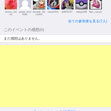
motsu_mo
yama_inori
double_De
mazin001
jk900157
mdop288
flan_canon
no
Side
cades
全ての参加者を見る(7人)
このイベントの感想(0)
まだ感想はありません。