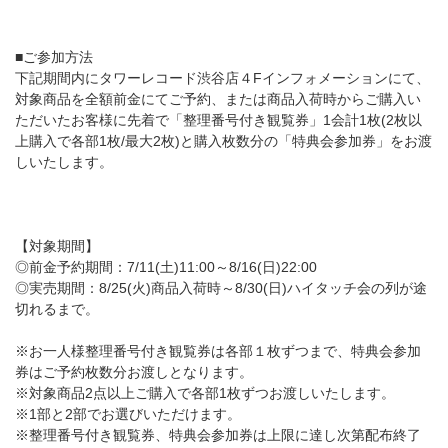
■ご参加方法
下記期間内にタワーレコード渋谷店４Fインフォメーションにて、
対象商品を全額前金にてご予約、または商品入荷時からご購入い
ただいたお客様に先着で「整理番号付き観覧券」1会計1枚(2枚以
上購入で各部1枚/最大2枚)と購入枚数分の「特典会参加券」をお渡
しいたします。
【対象期間】
◎前金予約期間：7/11(土)11:00～8/16(日)22:00
◎実売期間：8/25(火)商品入荷時～8/30(日)ハイタッチ会の列が途
切れるまで。
※お一人様整理番号付き観覧券は各部１枚ずつまで、特典会参加
券はご予約枚数分お渡しとなります。
※対象商品2点以上ご購入で各部1枚ずつお渡しいたします。
※1部と2部でお選びいただけます。
※整理番号付き観覧券、特典会参加券は上限に達し次第配布終了