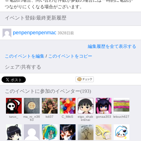
※電話の場合、問い合わせ件数が多数の場合には一時的に電話が
つながりにくくなる場合がございます。
イベント登録/最終更新履歴
penpenpenpenmac
3928日前
編集履歴を全て表示する
このイベントを編集
/
このイベントをコピー
シェア/共有する
このイベントに参加のイベンター(193)
tarux_
ma_ro_n36
kdi37
C_MikiS
eigo_shab
gonaa303
lelouch627
63
erenai