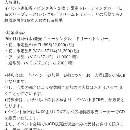
人お渡し
イベント参加券＜ピンク色＞１枚： 限定トレーディングカードE
＆スリーブケース(シングル「ドリームトリガー」どの形態でも3
枚収納可能)を本人お渡し＆握手
<対象商品>
Pile 11月4日(水)発売 ニューシングル「ドリームトリガー」
・初回限定盤A (VIZL-895) \2,000(+税)
・初回限定盤B (VICL-37114) \1,200(+税)
・アニメ盤 （VICL-37115） \1,000(+税)
・通常盤 （VICL-37116） \1,200(+税)
●特典会は、「イベント参加券」1枚につき、お一人様1回のご参加
となります。
但し、会場の都合により複数回ご参加のお客様はお断りさせて頂
くことがございます。
●特典会は、小学生以上のお客様より「イベント参加券」が必要と
なります。
●イベント当日は14:00よりUDXアキバ広場特設販売コーナーでCD
を販売いたします。
また、イベント会場でのCD販売は現金のみの受付とさせて頂きま