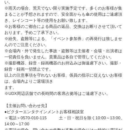
い。
※雨天の場合、荒天でない限り実施予定です。多くのお客様が集
まることが予想されますので、安全面からも傘の使用はご遠慮頂
き、レインコート等の使用をお願い致します。
※お客様のご都合による商品の返品、交換はお断りさせて頂いて
おります。予めご了承下さい。
※紛失、盗難等による、「イベント参加券」の再発行は致しませ
んのでご注意ください。
※会場内・外で発生した事故・盗難等は主催者・会場・出演者は
一切責任を負いません。貴重品は各自で管理してください。
※撮影機器、録音・録画機器のお持込みは御遠慮下さい。撮影・
録音・録画一切禁止です。
以上の注意事項を守れないお客様、係員の指示に従えないお客様
は、会場内よりご退場頂き
ます。
※UDX周辺店舗での長時間の客席占拠等はご遠慮下さい。
【主催お問い合わせ先】
●ビクターエンタテインメントお客様相談室
＜電話＞0570-010-115 土・日・祝日を除く10:00～13:00、
14:00～17:00