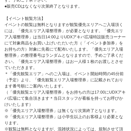
す。予めご了承下さい。
●販売CDはなくなり次第終了となります。
【イベント観覧方法】
イベントの観覧は無料となりますが観覧優先エリアへご入場頂く
には、「優先エリア入場整理券」が必要となります。「優先エリ
ア入場整理券」は当日14:00よりUDXアキバ広場特設販売コーナー
にて対象商品をお買い上げいただいた方（「イベント参加券」を
お持ちの方）対象に先着にて配布いたします。「優先エリア入場
整理券」の整理番号はランダムとなりますので、予めご了承くだ
さい。「優先エリア入場整理券」はお一人様１枚のお渡しとさせ
ていただきます。
＊「優先観覧エリア」へのご入場は、イベント開始時間の45分前
（予定）より、「優先観覧エリア入場整理券」に記載されており
ます番号順にご案内いたします。
（「優先観覧エリア入場整理券」をお持ちの方は17:00にUDXアキ
バ広場にて集合頂きます＊当日スタッフが看板を持ってお呼びか
けいたします）
※「優先エリア入場整理券」は無くなり次第終了となります。
※「優先エリア入場整理券」は小学生以上のお客様より必要とな
ります。
※観覧は無料となりますが、混雑状況によっては、規制させて頂