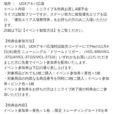
場所 ： UDXアキバ広場
イベント内容 ： ミニライブ＆特典お渡し&握手会
ライブは観覧フリーですが、ステージ前方に観覧優先エリアを設
け、「優先エリア入場整理券」をお持ちの方のみご入場いただけ
ます。
詳細は下記【イベント観覧方法】をご覧ください。
【特典会参加方法】
イベント当日、UDXアキバ広場特設販売コーナーにてPileの11月4
日(水)発売 ニューシングル「ドリームトリガー」（VIZL-895/VICL
-37114/VICL-37115/VICL-37116）いずれかをお買い上げいただき
ました方に先着でイベント参加券を配布いたします。
イベント参加券は下記の通り差し上げます。
・対象商品どれでも1枚ご購入：イベント参加券＜黄色＞1枚
・対象商品の内異なる商品番号を同時に3枚ご購入：イベント参加
券＜ピンク色＞1枚
イベント参加券をお持ちの方はミニライブ終了後の特典会にご参
加いただけます。
【特典会内容】
イベント参加券＜黄色＞１枚 ：限定 トレーディングカードEを本