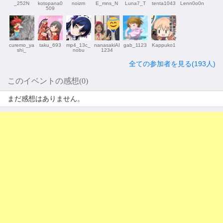
_252N
kotopana0
noizm
E_mns_N
Luna7_T
tenta1043
Lenn0o0n
509
curemo_ya
taku_693
mp4_13c_
nanasakiAI
gab_1123
Kappuko1
shi_
nobu
1234
全ての参加者を見る(193人)
このイベントの感想(0)
まだ感想はありません。