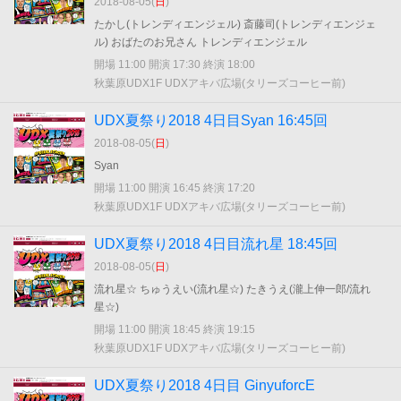
2018-08-05(
日
)
たかし(トレンディエンジェル) 斎藤司(トレンディエンジェ
ル) おばたのお兄さん トレンディエンジェル
開場 11:00 開演 17:30 終演 18:00
秋葉原UDX1F UDXアキバ広場(タリーズコーヒー前)
UDX夏祭り2018 4日目Syan 16:45回
2018-08-05(
日
)
Syan
開場 11:00 開演 16:45 終演 17:20
秋葉原UDX1F UDXアキバ広場(タリーズコーヒー前)
UDX夏祭り2018 4日目流れ星 18:45回
2018-08-05(
日
)
流れ星☆ ちゅうえい(流れ星☆) たきうえ(瀧上伸一郎/流れ
星☆)
開場 11:00 開演 18:45 終演 19:15
秋葉原UDX1F UDXアキバ広場(タリーズコーヒー前)
UDX夏祭り2018 4日目 GinyuforcE