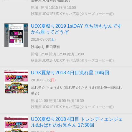
道井悠 水谷麻鈴 磯部恵子
開場 - 開演 13:15 終演 13:50
秋葉原UDX1F UDXアキバ広場(タリーズコーヒー前)
UDX夏祭り2019 1stDAY 立ち話もなんです
から座ってどうぞ
2019-08-03(
土
)
秋場ゆり 田口華有
開場 12:30 開演 12:30 終演 13:00
秋葉原UDX1F UDXアキバ広場(タリーズコーヒー前)
UDX夏祭り2018 4日目流れ星 16時回
2018-08-05(
日
)
流れ星☆ ちゅうえい(流れ星☆) たきうえ(瀧上伸一郎/流れ
星☆)
開場 11:00 開演 16:00 終演 16:30
秋葉原UDX1F UDXアキバ広場(タリーズコーヒー前)
UDX夏祭り2018 4日目 トレンディエンジェ
ル&おばたのお兄さん 17:30回