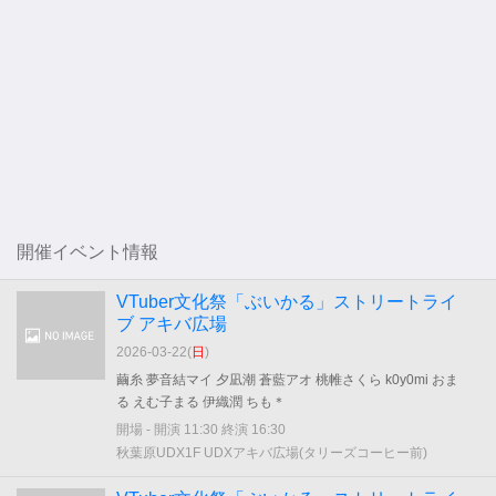
開催イベント情報
VTuber文化祭「ぶいかる」ストリートライ
ブ アキバ広場
2026-03-22(
日
)
繭糸 夢音結マイ 夕凪潮 蒼藍アオ 桃帷さくら k0y0mi おま
る えむ子まる 伊織潤 ちも＊
開場 - 開演 11:30 終演 16:30
秋葉原UDX1F UDXアキバ広場(タリーズコーヒー前)