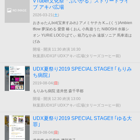
VTuber文化祭「ぶいかる」ストリートライ
ブ アキバ広場
2026-03-21(
土
)
おきゅたんbot(宝来すみれ) アメミヤチカ K.ᴗ.(くう)Ambien
tflow 夢深める 愛蕾 椿くおん 小鳥遊うた NiBOSHI 水篠シ
オン YURiE LOCO ぱてぃ 箱乃なかみ 遠坂ソニア 馬車道は
げみ
開場 - 開演 11:30 終演 16:30
秋葉原UDX1F UDXアキバ広場(タリーズコーヒー前)
UDX夏祭り2019 SPECIAL STAGE!! ｢もりみ
ち病院｣
2019-08-04(
日
)
もりみち病院 道井悠 森千早都
開場 - 開演 12:30 終演 13:00
秋葉原UDX1F UDXアキバ広場(タリーズコーヒー前)
UDX夏祭り2019 SPECIAL STAGE!! ｢ゆる大
罪｣
2019-08-04(
日
)