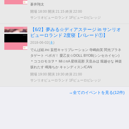
蒼井翔太
開場 18:00 開演 21:15 終演 22:00
サンリオピューロランド 1Fピューロビレッジ
【6/2】夢みる☆ディアステージ in サンリオ
ピューロランド 2度寝【パレード①】
2018-06-02(
土
)
でんぱ組.inc 妄想キャリブレーション 寺嶋由芙 閃光プラネ
タゲート ベボガ！ 愛乙女☆DOLL BYOB(シンセカイセン)
＊ココロモヨヲ＊ Mi☆nA 星咲花那 天音みほ 堀越せな 神楽
坂れたす 鳴海ちか キャンディスン/CAN
開場 19:00 開演 19:30 終演 21:00
サンリオピューロランド 1Fピューロビレッジ
→全てのイベントを見る(12件)