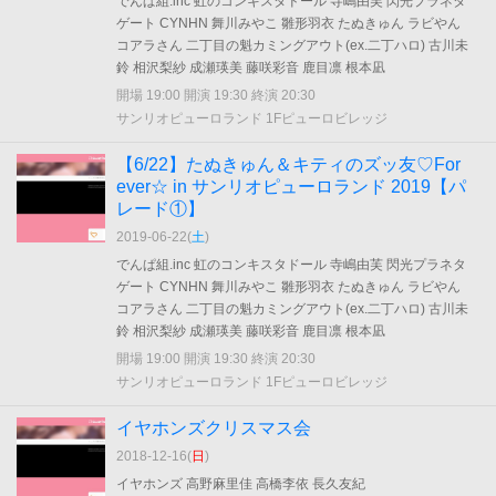
でんぱ組.inc 虹のコンキスタドール 寺嶋由芙 閃光プラネタ
ゲート CYNHN 舞川みやこ 雛形羽衣 たぬきゅん ラビやん
コアラさん 二丁目の魁カミングアウト(ex.二丁ハロ) 古川未
鈴 相沢梨紗 成瀬瑛美 藤咲彩音 鹿目凛 根本凪
開場 19:00 開演 19:30 終演 20:30
サンリオピューロランド 1Fピューロビレッジ
【6/22】たぬきゅん＆キティのズッ友♡For
ever☆ in サンリオピューロランド 2019【パ
レード①】
2019-06-22(
土
)
でんぱ組.inc 虹のコンキスタドール 寺嶋由芙 閃光プラネタ
ゲート CYNHN 舞川みやこ 雛形羽衣 たぬきゅん ラビやん
コアラさん 二丁目の魁カミングアウト(ex.二丁ハロ) 古川未
鈴 相沢梨紗 成瀬瑛美 藤咲彩音 鹿目凛 根本凪
開場 19:00 開演 19:30 終演 20:30
サンリオピューロランド 1Fピューロビレッジ
イヤホンズクリスマス会
2018-12-16(
日
)
イヤホンズ 高野麻里佳 高橋李依 長久友紀