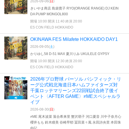
2026-09-06(
日
)
きいやま商店 島袋寛子 RYO(ORANGE RANGE) DJ KEIN
DA PUMP MONGOL800
開場 10:00 開演 11:40 終演 20:00
ES CON FIELD HOKKAIDO
OKINAWA FES Milafete HOKKAIDO DAY1
2026-09-05(
土
)
かりゆし58 D-51 MAX 夏川りみ UKULELE GYPSY
開場 10:00 開演 12:30 終演 20:00
ES CON FIELD HOKKAIDO
2026年プロ野球 パーソル パシフィック・リ
ーグ公式戦北海道日本ハムファイターズ対
千葉ロッテマリーンズ22回戦試合終了後イ
ベント〈AFTER GAME〉≠MEスペシャルラ
イブ
2026-08-30(
日
)
≠ME 尾木波菜 落合希来里 蟹沢萌子 河口夏音 川中子奈月心
櫻井もも 鈴木瞳美 谷崎早耶 冨田菜々風 永田詩央里 本田珠
由記