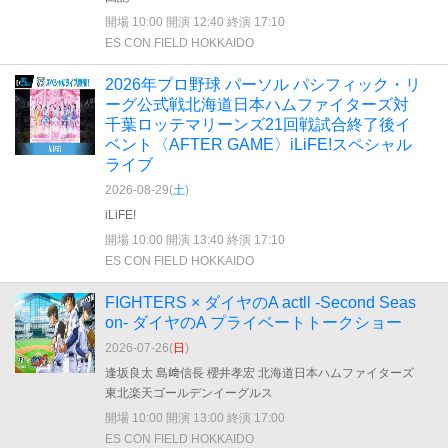
開場 10:00 開演 12:40 終演 17:10
ES CON FIELD HOKKAIDO
2026年プロ野球 パーソル パシフィック・リ
ーグ公式戦北海道日本ハムファイターズ対
千葉ロッテマリーンズ21回戦試合終了後イ
ベント〈AFTER GAME〉iLiFE!スペシャル
ライブ
2026-08-29(
土
)
iLiFE!
開場 10:00 開演 13:40 終演 17:10
ES CON FIELD HOKKAIDO
FIGHTERS × ダイヤのA actll -Second Seas
on- ダイヤのA プライベートトークショー
2026-07-26(
日
)
逢坂良太 島﨑信長 櫻井孝宏 北海道日本ハムファイターズ
東北楽天ゴールデンイーグルス
開場 10:00 開演 13:00 終演 17:00
ES CON FIELD HOKKAIDO