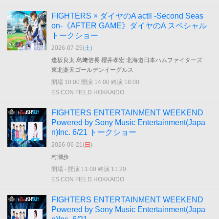
FIGHTERS × ダイヤのA actll -Second Seas
on-《AFTER GAME》ダイヤのA スペシャル
トークショー
2026-07-25(
土
)
逢坂良太 島﨑信長 櫻井孝宏 北海道日本ハムファイターズ
東北楽天ゴールデンイーグルス
開場 10:00 開演 14:00 終演 18:00
ES CON FIELD HOKKAIDO
FIGHTERS ENTERTAINMENT WEEKEND
Powered by Sony Music Entertainment(Japa
n)Inc. 6/21 トークショー
2026-06-21(
日
)
村瀬歩
開場 - 開演 11:00 終演 11:20
ES CON FIELD HOKKAIDO
FIGHTERS ENTERTAINMENT WEEKEND
Powered by Sony Music Entertainment(Japa