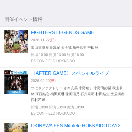
開催イベント情報
FIGHTERS LEGENDS GAME
2026-11-22(
日
)
栗山英樹 稲葉篤紀 金子誠 糸井嘉男 中田翔
開場 10:00 開演 13:00 終演 16:00
ES CON FIELD HOKKAIDO
〈AFTER GAME〉スペシャルライブ
2026-09-20(
日
)
つばきファクトリー 谷本安美 小野瑞歩 小野田紗栞 秋山眞
緒 河西結心 福田真琳 豫風瑠乃 石井泉羽 村田結生 土居楓奏
西村乙輝
開場 10:00 開演 13:40 終演 18:00
ES CON FIELD HOKKAIDO
OKINAWA FES Milafete HOKKAIDO DAY2