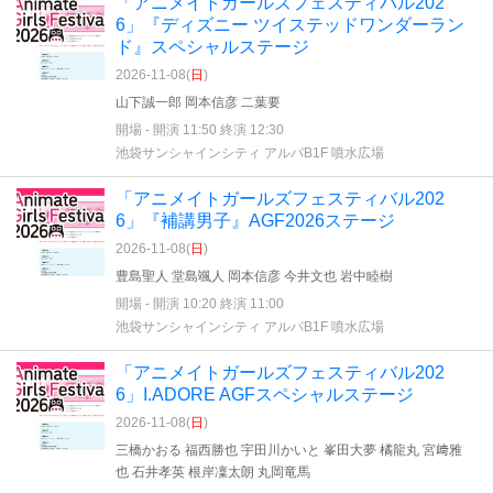
「アニメイトガールズフェスティバル202
6」『ディズニー ツイステッドワンダーラン
ド』スペシャルステージ
2026-11-08(
日
)
山下誠一郎 岡本信彦 二葉要
開場 - 開演 11:50 終演 12:30
池袋サンシャインシティ アルパB1F 噴水広場
「アニメイトガールズフェスティバル202
6」『補講男子』AGF2026ステージ
2026-11-08(
日
)
豊島聖人 堂島颯人 岡本信彦 今井文也 岩中睦樹
開場 - 開演 10:20 終演 11:00
池袋サンシャインシティ アルパB1F 噴水広場
「アニメイトガールズフェスティバル202
6」I.ADORE AGFスペシャルステージ
2026-11-08(
日
)
三橋かおる 福西勝也 宇田川かいと 峯田大夢 橘龍丸 宮﨑雅
也 石井孝英 根岸凜太朗 丸岡竜馬