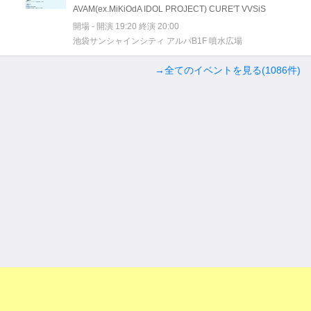
AVAM(ex.MiKiOdA IDOL PROJECT) CURE'T VVSiS
開場 - 開演 19:20 終演 20:00
池袋サンシャインシティ アルパB1F 噴水広場
→全てのイベントを見る(1086件)