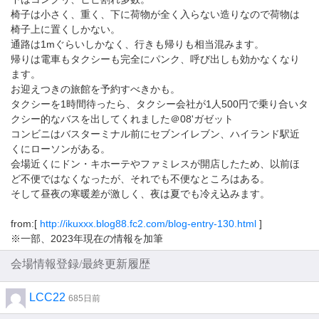
椅子は小さく、重く、下に荷物が全く入らない造りなので荷物は
椅子上に置くしかない。
通路は1mぐらいしかなく、行きも帰りも相当混みます。
帰りは電車もタクシーも完全にパンク、呼び出しも効かなくなり
ます。
お迎えつきの旅館を予約すべきかも。
タクシーを1時間待ったら、タクシー会社が1人500円で乗り合いタ
クシー的なバスを出してくれました＠08'ガゼット
コンビニはバスターミナル前にセブンイレブン、ハイランド駅近
くにローソンがある。
会場近くにドン・キホーテやファミレスが開店したため、以前ほ
ど不便ではなくなったが、それでも不便なところはある。
そして昼夜の寒暖差が激しく、夜は夏でも冷え込みます。
from:[
http://ikuxxx.blog88.fc2.com/blog-entry-130.html
]
※一部、2023年現在の情報を加筆
会場情報登録/最終更新履歴
LCC22
685日前