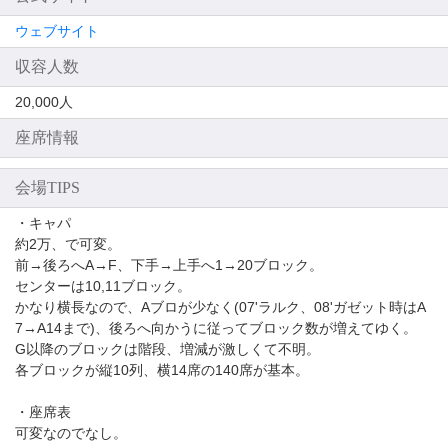
ウェブサイト
収容人数
20,000人
座席情報
会場TIPS
・キャパ
約2万、で可変。
前→後ろへA→F、下手→上手へ1→20ブロック。
センターは10,11ブロック。
かなり横長なので、Aブロが少なく(07'ラルク、08'ガゼット時はA
7→A14まで)、後ろへ向かうに従ってブロック数が増えてゆく。
G以降のブロックは階段、増減が激しくて不明。
各ブロックが縦10列、横14席の140席が基本。
・座席表
可変なのでなし。