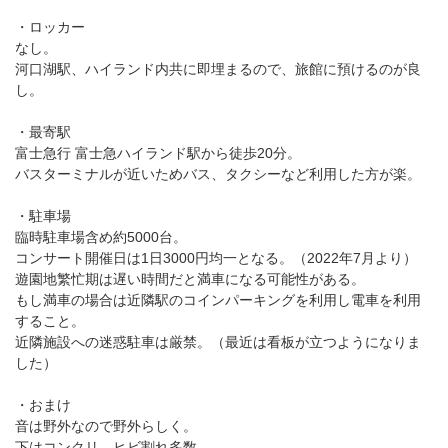
・ロッカー
なし。
河口湖駅、ハイランド内共に即埋まるので、旅館に預けるのが良
し。
・最寄駅
富士急行 富士急ハイランド駅から徒歩20分。
バスターミナルが近いためバス、タクシーなど利用した方が楽。
・駐車場
臨時駐車場含め約5000台。
コンサート開催日は1日3000円均一となる。（2022年7月より）
遊園地繁忙期は遅い時間だと満車になる可能性がある。
もし満車の場合は近隣駅のコインパーキングを利用し電車を利用
すること。
近隣施設への迷惑駐車は厳禁。（最近は看板が立つようになりま
した）
・おまけ
音は野外なので野外らしく。
下はコンクリ、ヒビ割れ多数。