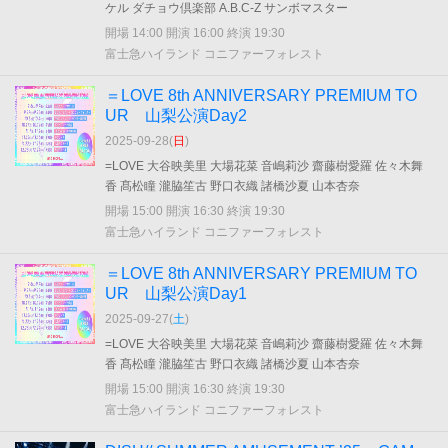
ケル ダチョウ倶楽部 A.B.C-Z サンボマスター
開場 14:00 開演 16:00 終演 19:30
富士急ハイランド コニファーフォレスト
＝LOVE 8th ANNIVERSARY PREMIUM TO
UR 山梨公演Day2
2025-09-28(
日
)
=LOVE 大谷映美里 大場花菜 音嶋莉沙 齋藤樹愛羅 佐々木舞
香 髙松瞳 瀧脇笙古 野口衣織 諸橋沙夏 山本杏奈
開場 15:00 開演 16:30 終演 19:30
富士急ハイランド コニファーフォレスト
＝LOVE 8th ANNIVERSARY PREMIUM TO
UR 山梨公演Day1
2025-09-27(
土
)
=LOVE 大谷映美里 大場花菜 音嶋莉沙 齋藤樹愛羅 佐々木舞
香 髙松瞳 瀧脇笙古 野口衣織 諸橋沙夏 山本杏奈
開場 15:00 開演 16:30 終演 19:30
富士急ハイランド コニファーフォレスト