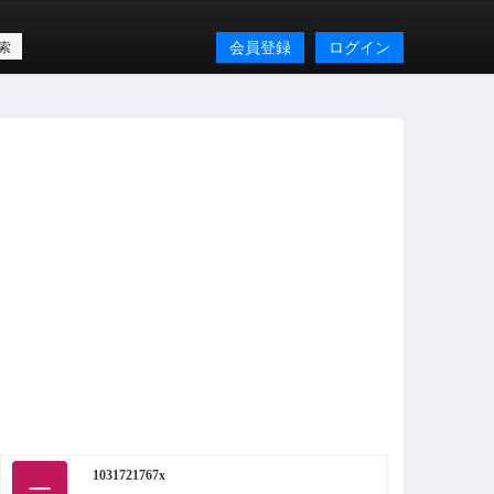
会員登録
ログイン
1031721767x