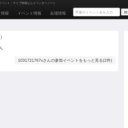
イベント・ライブ情報ならイベンターノート
ト情報
イベント情報
会場情報
)
ん
1031721767xさんの参加イベントをもっと見る(2件)