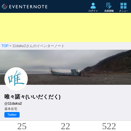
TOP
> 11daku2さんのイベンターノート
唯々諾々(いいだくだく)
@11daku2
基本在宅
Twitter
25
22
522