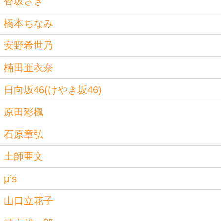
香坂さき
橋本ちなみ
安野希世乃
楠田亜衣奈
日向坂46(けやき坂46)
原田彩楓
石原章弘
土師亜文
μ’s
山口立花子