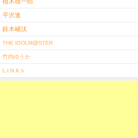
植木雄一郎
平沢進
鈴木崚汰
THE IDOLM@STER
竹内ゆうか
L.I.N.K.s