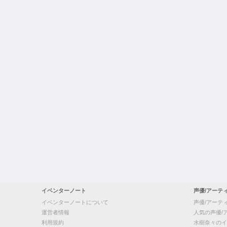
イベンターノート
声優/アーテ
イベンターノートについて
声優/アーテ
運営者情報
人気の声優/
利用規約
水樹奈々のイ