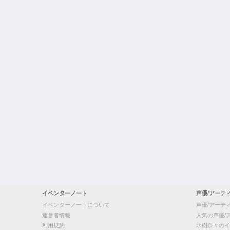
イベンターノート
声優/アーテ
イベンターノートについて
声優/アーテ
運営者情報
人気の声優/
利用規約
水樹奈々のイ