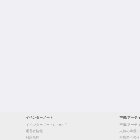
イベンターノート
声優/アーテ
イベンターノートについて
声優/アーテ
運営者情報
人気の声優/
利用規約
水樹奈々のイ