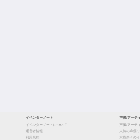
イベンターノート
声優/アーテ
イベンターノートについて
声優/アーテ
運営者情報
人気の声優/
利用規約
水樹奈々のイ