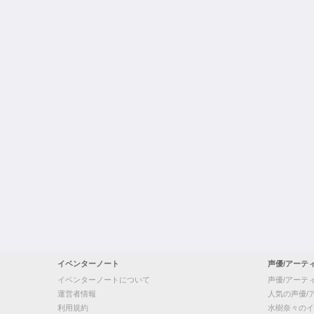
イベンターノート
声優/アーテ
イベンターノートについて
声優/アーテ
運営者情報
人気の声優/
利用規約
水樹奈々のイ