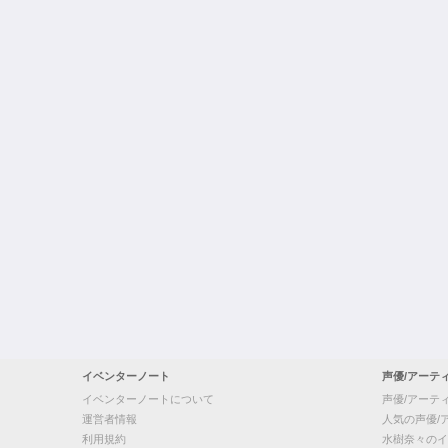
イベンターノート
声優/アーテ
イベンターノートについて
声優/アーテ
運営者情報
人気の声優/
利用規約
水樹奈々のイ