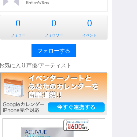
HerbertWRers
0
0
0
フォロー
フォロワー
イベント
フォローする
お気に入り声優/アーティスト