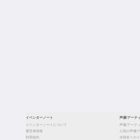
イベンターノート
声優/アーテ
イベンターノートについて
声優/アーテ
運営者情報
人気の声優/
利用規約
水樹奈々のイ