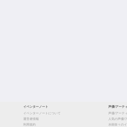
イベンターノート
声優/アーテ
イベンターノートについて
声優/アーテ
運営者情報
人気の声優/
利用規約
水樹奈々のイ