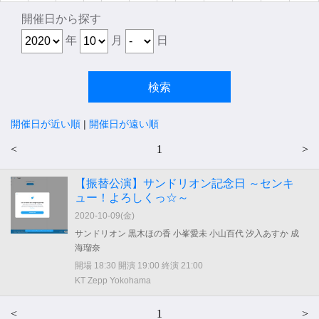
開催日から探す
年
月
日
開催日が近い順
|
開催日が遠い順
<
1
>
【振替公演】サンドリオン記念日 ～センキ
ュー！よろしくっ☆～
2020-10-09(
金
)
サンドリオン 黒木ほの香 小峯愛未 小山百代 汐入あすか 成
海瑠奈
開場 18:30 開演 19:00 終演 21:00
KT Zepp Yokohama
<
1
>