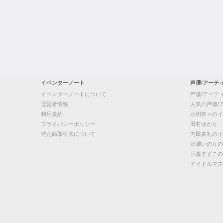
イベンターノート
声優/アーテ
イベンターノートについて
声優/アーテ
運営者情報
人気の声優/
利用規約
水樹奈々のイ
プライバシーポリシー
田村ゆかり
特定商取引法について
内田真礼のイ
水瀬いのりの
三森すずこの
アイドルマス