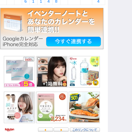
6
1
1
4
8
4