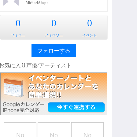
MichaelAbept
0
0
0
フォロー
フォロワー
イベント
フォローする
お気に入り声優/アーティスト