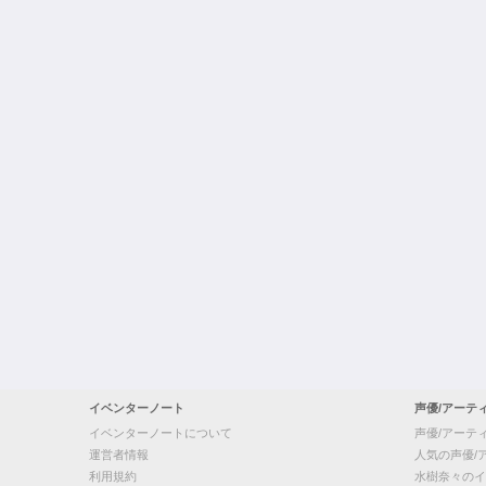
イベンターノート
声優/アーテ
イベンターノートについて
声優/アーテ
運営者情報
人気の声優/
利用規約
水樹奈々のイ