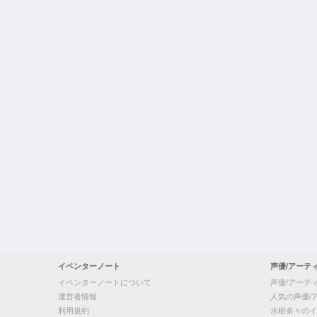
イベンターノート
声優/アーテ
イベンターノートについて
声優/アーテ
運営者情報
人気の声優/
利用規約
水樹奈々のイ