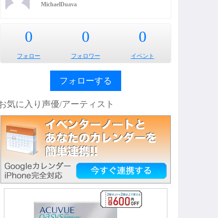
MichaelDuava
0
0
0
フォロー
フォロワー
イベント
フォローする
お気に入り声優/アーティスト