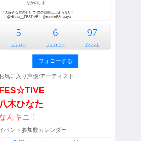
なかのしま
“大好きな君のせいで 僕の鼓動は止まらない”
【@Hinata__FESTIVE】 @nankini58maaya
5
6
97
フォロー
フォロワー
イベント
フォローする
お気に入り声優/アーティスト
FES☆TIVE
八木ひなた
なんキニ！
イベント参加数カレンダー