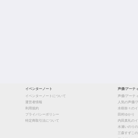
イベンターノート
声優/アーテ
イベンターノートについて
声優/アーテ
運営者情報
人気の声優/
利用規約
水樹奈々のイ
プライバシーポリシー
田村ゆかり
特定商取引法について
内田真礼のイ
水瀬いのりの
三森すずこの