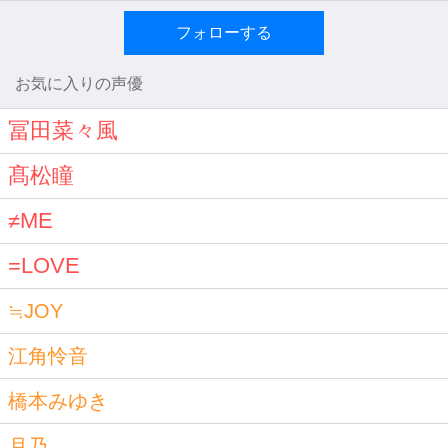
フォローする
お気に入りの声優
冨田菜々風
髙松瞳
≠ME
=LOVE
≒JOY
江角怜音
橋本みゆき
月乃