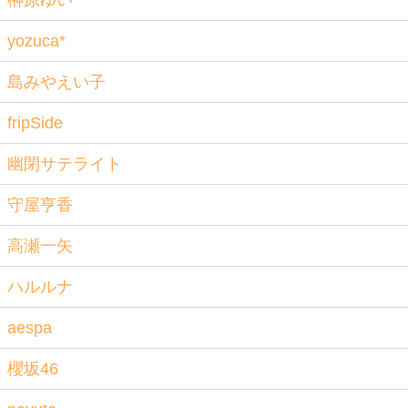
榊原ゆい
yozuca*
島みやえい子
fripSide
幽閉サテライト
守屋亨香
高瀬一矢
ハルルナ
aespa
櫻坂46