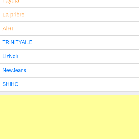
nayuta
La prière
AiRI
TRINITYAiLE
LizNoir
NewJeans
SHIHO