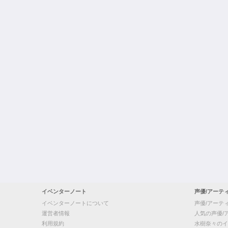
イベンターノート
声優/アーテ
イベンターノートについて
声優/アーテ
運営者情報
人気の声優/
利用規約
水樹奈々のイ