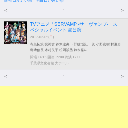
開催日が近い順
|
開催日が遠い順
<
1
>
TVアニメ「SERVAMP ‐サーヴァンプ‐」ス
ペシャルイベント 昼公演
2017-02-05(
日
)
寺島拓篤 梶裕貴 鈴木達央 下野紘 堀江一眞 小野友樹 村瀬歩
島﨑信長 木村良平 松岡禎丞 鈴木裕斗
開場 14:15 開演 15:00 終演 17:00
千葉県文化会館 大ホール
<
1
>