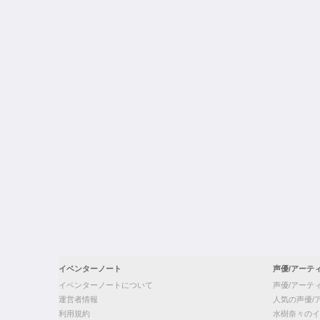
イベンターノート
声優/アーテ
イベンターノートについて
声優/アーテ
運営者情報
人気の声優/
利用規約
水樹奈々のイ