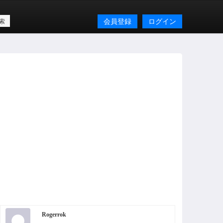
会員登録
ログイン
Rogerrok