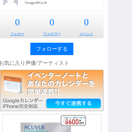
SnogpribGycle
0
0
0
フォロー
フォロワー
イベント
フォローする
お気に入り声優/アーティスト