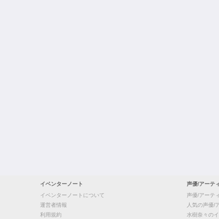
イベンターノート
声優/アーテ
イベンターノートについて
声優/アーテ
運営者情報
人気の声優/
利用規約
水樹奈々のイ