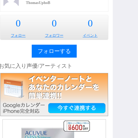
ThomasUphoB
0
0
0
フォロー
フォロワー
イベント
フォローする
お気に入り声優/アーティスト