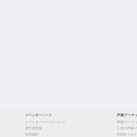
イベンターノート
声優/アーテ
イベンターノートについて
声優/アーテ
運営者情報
人気の声優/
利用規約
水樹奈々のイ