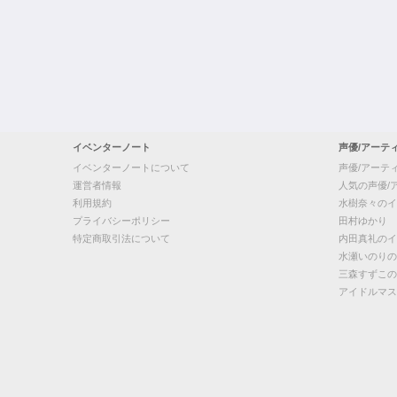
イベンターノート
声優/アーテ
イベンターノートについて
声優/アーテ
運営者情報
人気の声優/
利用規約
水樹奈々のイ
プライバシーポリシー
田村ゆかり
特定商取引法について
内田真礼のイ
水瀬いのりの
三森すずこの
アイドルマス