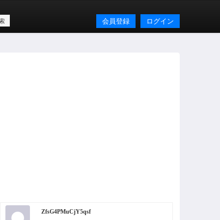
会員登録
ログイン
ZfsG4PMuCjY5qsf