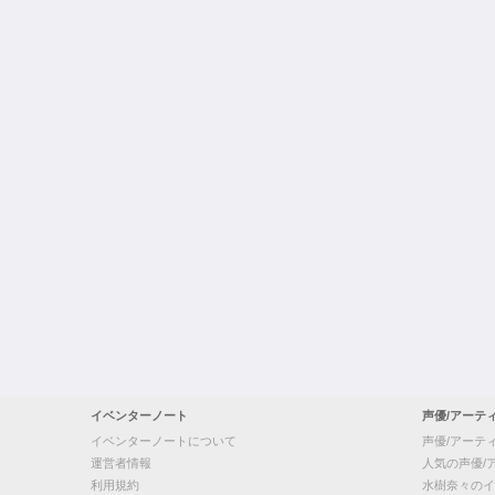
イベンターノート
声優/アーテ
イベンターノートについて
声優/アーテ
運営者情報
人気の声優/
利用規約
水樹奈々のイ