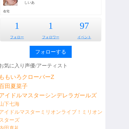
しいあ
在宅
1
1
97
フォロー
フォロワー
イベント
フォローする
お気に入り声優/アーティスト
ももいろクローバーZ
百田夏菜子
アイドルマスターシンデレラガールズ
山下七海
アイドルマスターミリオンライブ！ミリオン
スターズ
内田真礼