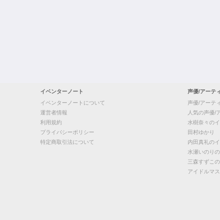
イベンターノート
声優/アーテ
イベンターノートについて
声優/アーテ
運営者情報
人気の声優/
利用規約
水樹奈々のイ
プライバシーポリシー
田村ゆかり
特定商取引法について
内田真礼のイ
水瀬いのりの
三森すずこの
アイドルマス