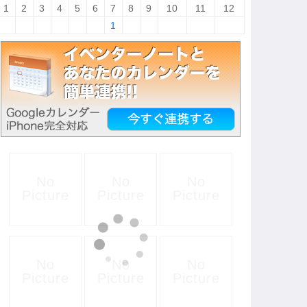
1
2
3
4
5
6
7
8
9
10
11
12
1