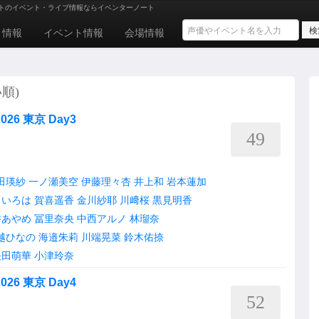
トのイベント・ライブ情報ならイベンターノート
ト情報
イベント情報
会場情報
い順)
6 東京 Day3
49
田瑛紗
一ノ瀬美空
伊藤理々杏
井上和
岩本蓮加
田いろは
賀喜遥香
金川紗耶
川﨑桜
黒見明香
井あやめ
冨里奈央
中西アルノ
林瑠奈
越ひなの
海邉朱莉
川端晃菜
鈴木佑捺
矢田萌華
小津玲奈
6 東京 Day4
52