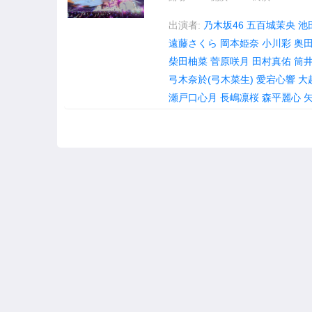
出演者:
乃木坂46
五百城茉央
池
遠藤さくら
岡本姫奈
小川彩
奥
柴田柚菜
菅原咲月
田村真佑
筒
弓木奈於(弓木菜生)
愛宕心響
大
瀬戸口心月
長嶋凛桜
森平麗心