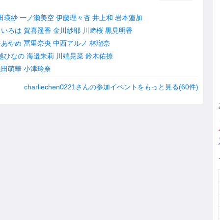
田瑛紗
一ノ瀬美空
伊藤理々杏
井上和
岩本蓮加
田いろは
賀喜遥香
金川紗耶
川﨑桜
黒見明香
井あやめ
冨里奈央
中西アルノ
林瑠奈
越ひなの
海邉朱莉
川端晃菜
鈴木佑捺
矢田萌華
小津玲奈
charliechen0221さんの参加イベントをもっと見る(60件)