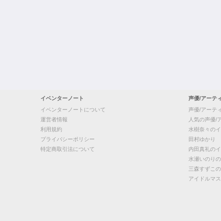
イベンターノート
声優/アーテ
イベンターノートについて
声優/アーテ
運営者情報
人気の声優/
利用規約
水樹奈々のイ
プライバシーポリシー
田村ゆかり
特定商取引法について
内田真礼のイ
水瀬いのりの
三森すずこの
アイドルマス