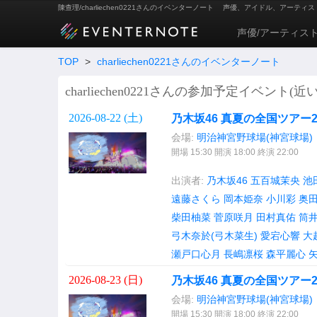
陳查理/charliechen0221さんのイベンターノート
声優、アイドル、アーティス
声優/アーティス
TOP
>
charliechen0221さんのイベンターノート
charliechen0221さんの参加予定イベント(近
2026-08-22 (
土
)
乃木坂46 真夏の全国ツアー202
会場:
明治神宮野球場(神宮球場)
開場 15:30 開演 18:00 終演 22:00
出演者:
乃木坂46
五百城茉央
池
遠藤さくら
岡本姫奈
小川彩
奥
柴田柚菜
菅原咲月
田村真佑
筒
弓木奈於(弓木菜生)
愛宕心響
大
瀬戸口心月
長嶋凛桜
森平麗心
2026-08-23 (
日
)
乃木坂46 真夏の全国ツアー202
会場:
明治神宮野球場(神宮球場)
開場 15:30 開演 18:00 終演 22:00