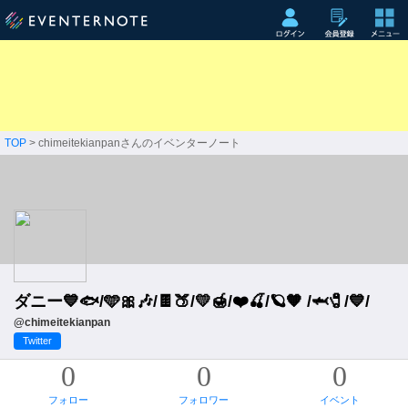
TOP
> chimeitekianpanさんのイベンターノート
ダニー💙🐟/🩵🎀🎶/🍫🍑/💛🍯/❤️🍒/🪐🧡 /🦈🧷/💙/
@chimeitekianpan
Twitter
0
0
0
フォロー
フォロワー
イベント