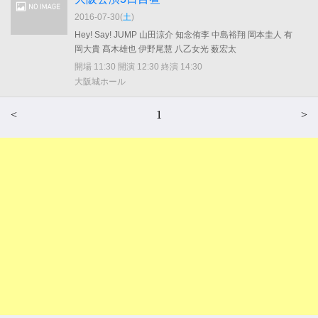
2016-07-30(
土
)
Hey! Say! JUMP 山田涼介 知念侑李 中島裕翔 岡本圭人 有
岡大貴 髙木雄也 伊野尾慧 八乙女光 薮宏太
開場 11:30 開演 12:30 終演 14:30
大阪城ホール
<
1
>