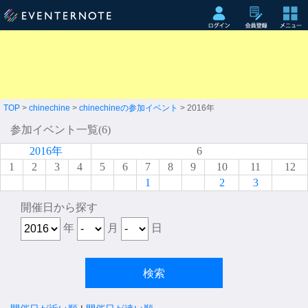
TOP
>
chinechine
>
chinechineの参加イベント
> 2016年
参加イベント一覧(6)
2016年
6
1
2
3
4
5
6
7
8
9
10
11
12
1
2
3
開催日から探す
年
月
日