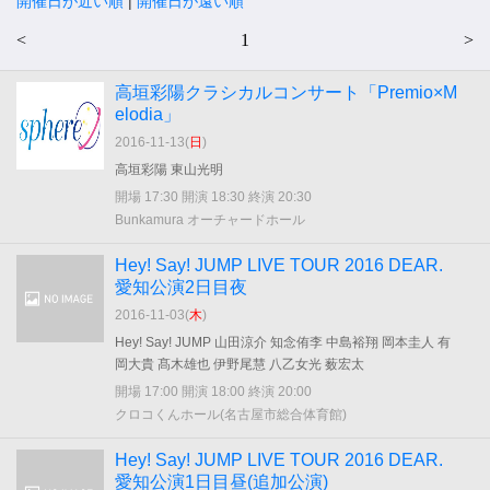
開催日が近い順
|
開催日が遠い順
<
1
>
高垣彩陽クラシカルコンサート「Premio×M
elodia」
2016-11-13(
日
)
高垣彩陽 東山光明
開場 17:30 開演 18:30 終演 20:30
Bunkamura オーチャードホール
Hey! Say! JUMP LIVE TOUR 2016 DEAR.
愛知公演2日目夜
2016-11-03(
木
)
Hey! Say! JUMP 山田涼介 知念侑李 中島裕翔 岡本圭人 有
岡大貴 髙木雄也 伊野尾慧 八乙女光 薮宏太
開場 17:00 開演 18:00 終演 20:00
クロコくんホール(名古屋市総合体育館)
Hey! Say! JUMP LIVE TOUR 2016 DEAR.
愛知公演1日目昼(追加公演)