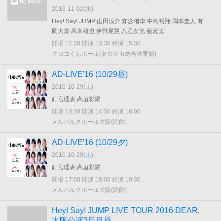
2016-11-02(
水
)
Hey! Say! JUMP 山田涼介 知念侑李 中島裕翔 岡本圭人 有
岡大貴 髙木雄也 伊野尾慧 八乙女光 薮宏太
開場 12:30 開演 13:30 終演 15:30
クロコくんホール(名古屋市総合体育館)
AD-LIVE'16 (10/29昼)
2016-10-29(
土
)
釘宮理恵 高垣彩陽
開場 13:30 開演 14:30 終演 16:00
メルパルクホール大阪(閉館)
AD-LIVE'16 (10/29夕)
2016-10-29(
土
)
釘宮理恵 高垣彩陽
開場 17:00 開演 18:00 終演 19:30
メルパルクホール大阪(閉館)
Hey! Say! JUMP LIVE TOUR 2016 DEAR.
大阪公演3日目昼