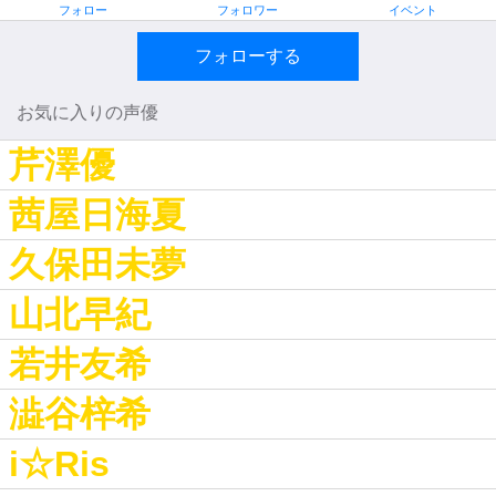
フォロー
フォロワー
イベント
フォローする
お気に入りの声優
芹澤優
茜屋日海夏
久保田未夢
山北早紀
若井友希
澁谷梓希
i☆Ris