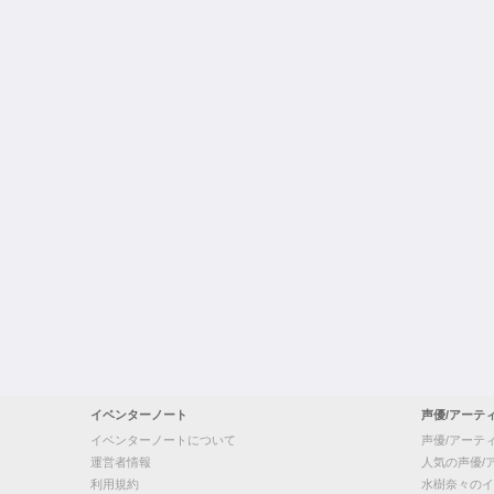
イベンターノート
声優/アーテ
イベンターノートについて
声優/アーテ
運営者情報
人気の声優/
利用規約
水樹奈々のイ