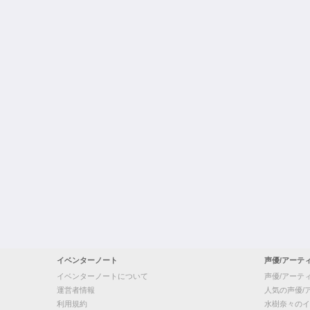
イベンターノート
声優/アーテ
イベンターノートについて
声優/アーテ
運営者情報
人気の声優/
利用規約
水樹奈々のイ