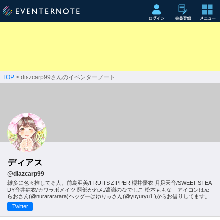
TOP
> diazcarp99さんのイベンターノート
ディアス
@diazcarp99
雑多に色々推してる人。前島亜美/FRUITS ZIPPER 櫻井優衣 月足天音/SWEET STEA
DY音井結衣/カワラボメイツ 阿部かれん/高嶺のなでしこ 松本ももな アイコンはぬ
らおさん(@nurarararara)ヘッダーはゆりゅさん(@yuyuryu1 )からお借りしてます。
Twitter