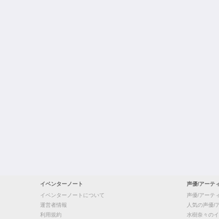
イベンターノート
声優/アーテ
イベンターノートについて
声優/アーテ
運営者情報
人気の声優/
利用規約
水樹奈々のイ