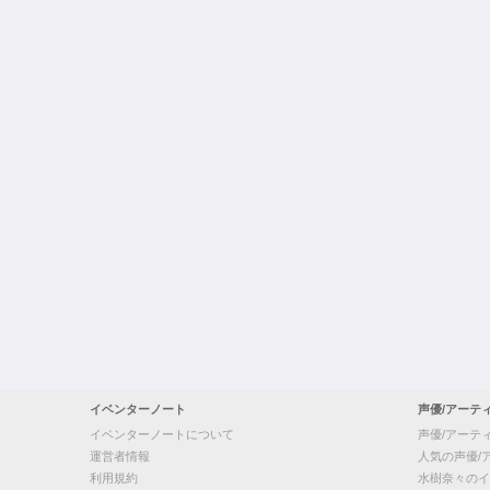
イベンターノート
声優/アーテ
イベンターノートについて
声優/アーテ
運営者情報
人気の声優/
利用規約
水樹奈々のイ