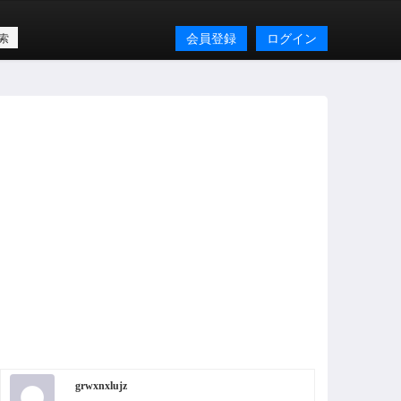
会員登録
ログイン
grwxnxlujz