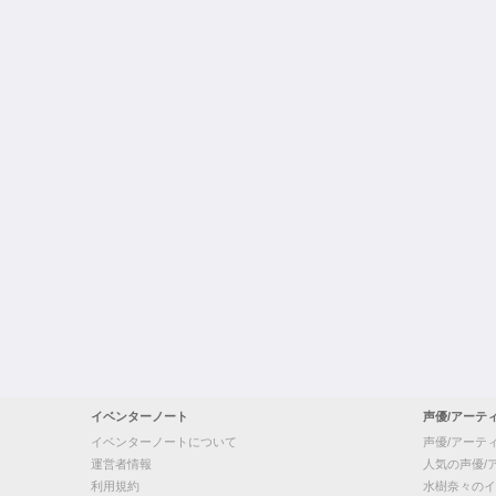
イベンターノート
声優/アーテ
イベンターノートについて
声優/アーテ
運営者情報
人気の声優/
利用規約
水樹奈々のイ