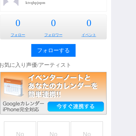
ktvqhpjopm
0
0
0
フォロー
フォロワー
イベント
フォローする
お気に入り声優/アーティスト