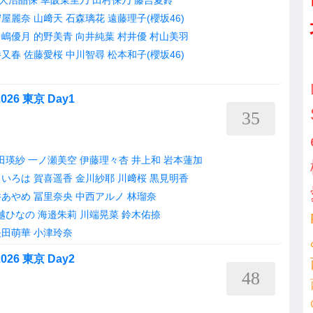
大沼晶保
幸阪茉里乃
田村保乃
藤吉夏鈴
守屋麗奈
山﨑天
石森璃花
遠藤理子(櫻坂46)
中嶋優月
的野美青
向井純葉
村井優
村山美羽
勝又春
佐藤愛桜
中川智尋
松本和子(櫻坂46)
6 東京 Day1
35
田瑛紗
一ノ瀬美空
伊藤理々杏
井上和
岩本蓮加
田いろは
賀喜遥香
金川紗耶
川﨑桜
黒見明香
井あやめ
冨里奈央
中西アルノ
林瑠奈
越ひなの
海邉朱莉
川端晃菜
鈴木佑捺
矢田萌華
小津玲奈
6 東京 Day2
48