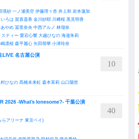
田瑛紗
一ノ瀬美空
伊藤理々杏
井上和
岩本蓮加
田いろは
賀喜遥香
金川紗耶
川﨑桜
黒見明香
井あやめ
冨里奈央
中西アルノ
林瑠奈
リスティー
愛宕心響
大越ひなの
海邉朱莉
長嶋凛桜
森平麗心
矢田萌華
小津玲奈
LIVE 名古屋公演
10
上村ひなの
髙橋未来虹
森本茉莉
山口陽世
R 2026 -What’s lonesome?- 千葉公演
40
AY(ららアリーナ 東京ベイ)