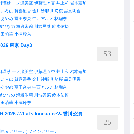
田瑛紗
一ノ瀬美空
伊藤理々杏
井上和
岩本蓮加
田いろは
賀喜遥香
金川紗耶
川﨑桜
黒見明香
井あやめ
冨里奈央
中西アルノ
林瑠奈
越ひなの
海邉朱莉
川端晃菜
鈴木佑捺
矢田萌華
小津玲奈
6 東京 Day3
53
田瑛紗
一ノ瀬美空
伊藤理々杏
井上和
岩本蓮加
田いろは
賀喜遥香
金川紗耶
川﨑桜
黒見明香
井あやめ
冨里奈央
中西アルノ
林瑠奈
越ひなの
海邉朱莉
川端晃菜
鈴木佑捺
矢田萌華
小津玲奈
R 2026 -What’s lonesome?- 香川公演
25
県立アリーナ) メインアリーナ