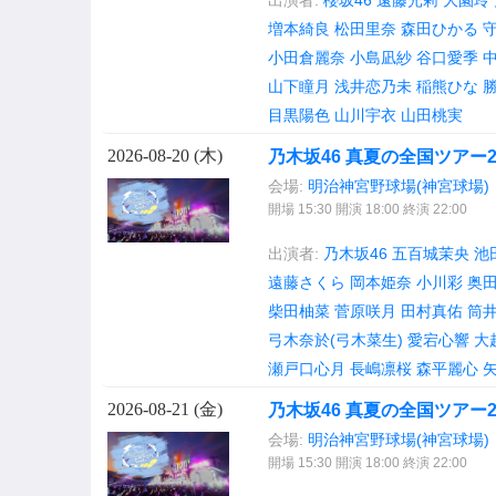
出演者:
櫻坂46
遠藤光莉
大園玲
増本綺良
松田里奈
森田ひかる
小田倉麗奈
小島凪紗
谷口愛季
山下瞳月
浅井恋乃未
稲熊ひな
目黒陽色
山川宇衣
山田桃実
2026-08-20 (
木
)
乃木坂46 真夏の全国ツアー202
会場:
明治神宮野球場(神宮球場)
開場 15:30 開演 18:00 終演 22:00
出演者:
乃木坂46
五百城茉央
池
遠藤さくら
岡本姫奈
小川彩
奥
柴田柚菜
菅原咲月
田村真佑
筒
弓木奈於(弓木菜生)
愛宕心響
大
瀬戸口心月
長嶋凛桜
森平麗心
2026-08-21 (
金
)
乃木坂46 真夏の全国ツアー202
会場:
明治神宮野球場(神宮球場)
開場 15:30 開演 18:00 終演 22:00