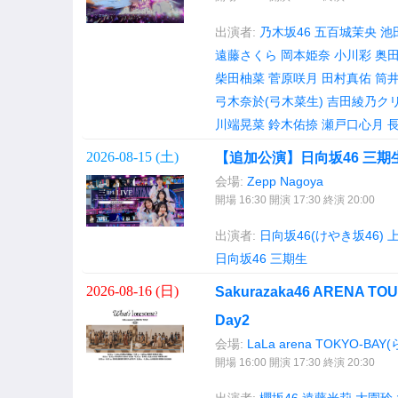
出演者:
乃木坂46
五百城茉央
池
遠藤さくら
岡本姫奈
小川彩
奥
柴田柚菜
菅原咲月
田村真佑
筒
弓木奈於(弓木菜生)
吉田綾乃ク
川端晃菜
鈴木佑捺
瀬戸口心月
2026-08-15 (
土
)
【追加公演】日向坂46 三期生
会場:
Zepp Nagoya
開場 16:30 開演 17:30 終演 20:00
出演者:
日向坂46(けやき坂46)
日向坂46 三期生
2026-08-16 (
日
)
Sakurazaka46 ARENA TOU
Day2
会場:
LaLa arena TOKYO-B
開場 16:00 開演 17:30 終演 20:30