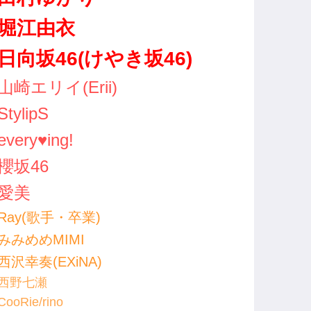
堀江由衣
日向坂46(けやき坂46)
山崎エリイ(Erii)
StylipS
every♥ing!
櫻坂46
愛美
Ray(歌手・卒業)
みみめめMIMI
西沢幸奏(EXiNA)
西野七瀬
CooRie/rino