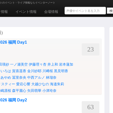
トのイベント・ライブ情報ならイベンターノート
ト情報
イベント情報
会場情報
)
6 福岡 Day1
23
田瑛紗
一ノ瀬美空
伊藤理々杏
井上和
岩本蓮加
田いろは
賀喜遥香
金川紗耶
川﨑桜
黒見明香
井あやめ
冨里奈央
中西アルノ
林瑠奈
リスティー
愛宕心響
大越ひなの
海邉朱莉
長嶋凛桜
森平麗心
矢田萌華
小津玲奈
6 福岡 Day2
63