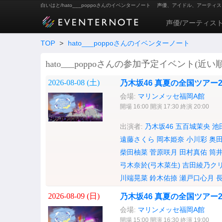
白いはと/hato___poppoさんのイベンターノート
声優、アイドル、アーティス
声優/アーティス
TOP
>
hato___poppoさんのイベンターノート
hato___poppoさんの参加予定イベント(近い順
2026-08-08 (
土
)
乃木坂46 真夏の全国ツアー202
会場:
マリンメッセ福岡A館
開場 16:00 開演 17:30 終演 20:00
出演者:
乃木坂46
五百城茉央
池
遠藤さくら
岡本姫奈
小川彩
奥
柴田柚菜
菅原咲月
田村真佑
筒
弓木奈於(弓木菜生)
吉田綾乃ク
川端晃菜
鈴木佑捺
瀬戸口心月
2026-08-09 (
日
)
乃木坂46 真夏の全国ツアー202
会場:
マリンメッセ福岡A館
開場 15:00 開演 16:30 終演 19:00