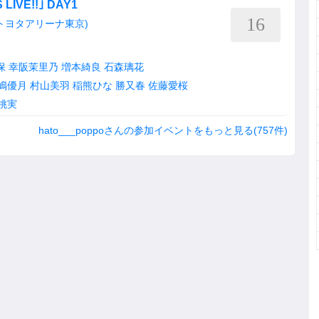
 LIVE!!｣ DAY1
16
YO(トヨタアリーナ東京)
保
幸阪茉里乃
増本綺良
石森璃花
嶋優月
村山美羽
稲熊ひな
勝又春
佐藤愛桜
桃実
hato___poppoさんの参加イベントをもっと見る(757件)