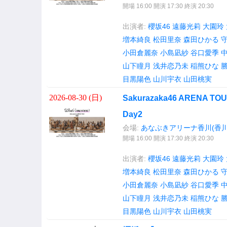
開場 16:00 開演 17:30 終演 20:30
出演者:
櫻坂46
遠藤光莉
大園玲
増本綺良
松田里奈
森田ひかる
小田倉麗奈
小島凪紗
谷口愛季
山下瞳月
浅井恋乃未
稲熊ひな
目黒陽色
山川宇衣
山田桃実
2026-08-30 (
日
)
Sakurazaka46 ARENA TOU
Day2
会場:
あなぶきアリーナ香川(香川
開場 16:00 開演 17:30 終演 20:30
出演者:
櫻坂46
遠藤光莉
大園玲
増本綺良
松田里奈
森田ひかる
小田倉麗奈
小島凪紗
谷口愛季
山下瞳月
浅井恋乃未
稲熊ひな
目黒陽色
山川宇衣
山田桃実