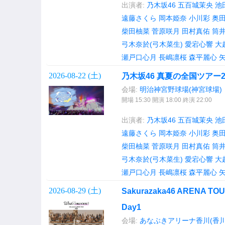
出演者:
乃木坂46
五百城茉央
池
遠藤さくら
岡本姫奈
小川彩
奥
柴田柚菜
菅原咲月
田村真佑
筒
弓木奈於(弓木菜生)
愛宕心響
大
瀬戸口心月
長嶋凛桜
森平麗心
2026-08-22 (
土
)
乃木坂46 真夏の全国ツアー202
会場:
明治神宮野球場(神宮球場)
開場 15:30 開演 18:00 終演 22:00
出演者:
乃木坂46
五百城茉央
池
遠藤さくら
岡本姫奈
小川彩
奥
柴田柚菜
菅原咲月
田村真佑
筒
弓木奈於(弓木菜生)
愛宕心響
大
瀬戸口心月
長嶋凛桜
森平麗心
2026-08-29 (
土
)
Sakurazaka46 ARENA TOU
Day1
会場:
あなぶきアリーナ香川(香川