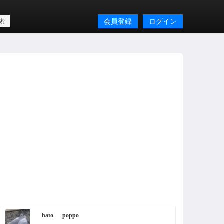
会員登録
ログイン
hato___poppo