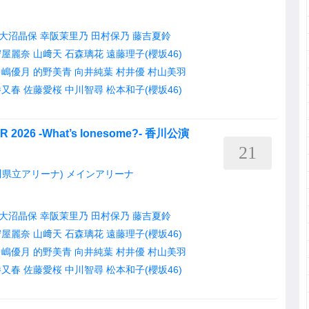
大沼晶保
幸阪茉里乃
田村保乃
藤吉夏鈴
守屋麗奈
山﨑天
石森璃花
遠藤理子(櫻坂46)
中嶋優月
的野美青
向井純葉
村井優
村山美羽
勝又春
佐藤愛桜
中川智尋
松本和子(櫻坂46)
R 2026 -What’s lonesome?- 香川公演
21
県立アリーナ) メインアリーナ
大沼晶保
幸阪茉里乃
田村保乃
藤吉夏鈴
守屋麗奈
山﨑天
石森璃花
遠藤理子(櫻坂46)
中嶋優月
的野美青
向井純葉
村井優
村山美羽
勝又春
佐藤愛桜
中川智尋
松本和子(櫻坂46)