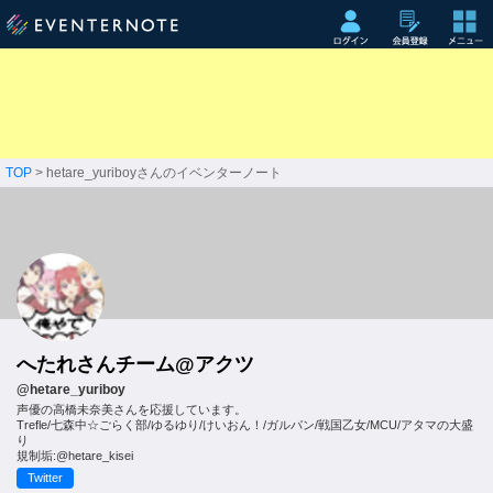
TOP
> hetare_yuriboyさんのイベンターノート
へたれさんチーム@アクツ
@hetare_yuriboy
声優の高橋未奈美さんを応援しています。
Trefle/七森中☆ごらく部/ゆるゆり/けいおん！/ガルパン/戦国乙女/MCU/アタマの大盛
り
規制垢:@hetare_kisei
Twitter